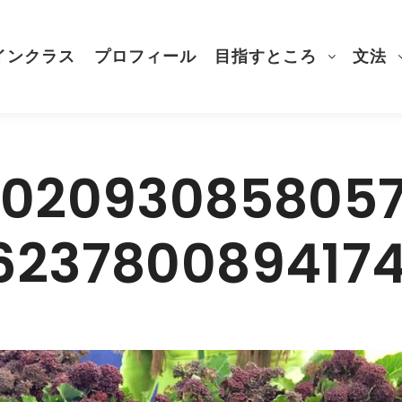
インクラス
プロフィール
目指すところ
文法
102093085805
623780089417