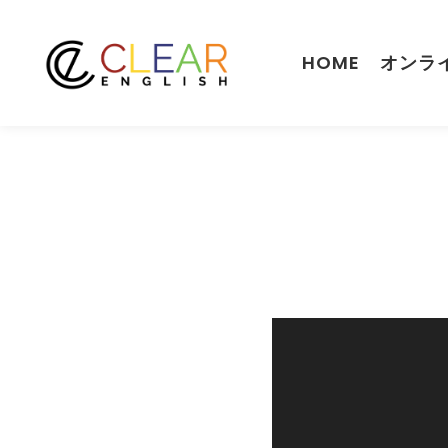
HOME
オンラ
動
画
プ
レ