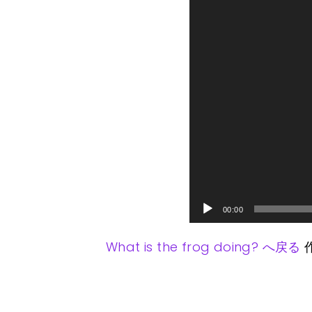
ー
ヤ
ー
00:00
What is the frog doing? へ戻る