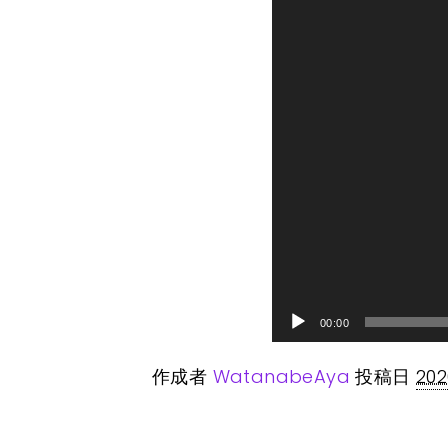
ー
ヤ
ー
00:00
作成者
WatanabeAya
投稿日
20