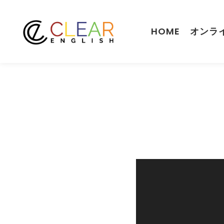
HOME
オンラ
動
画
プ
レ