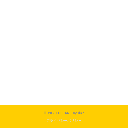
© 2020 CLEAR English
プライバシーポリシー