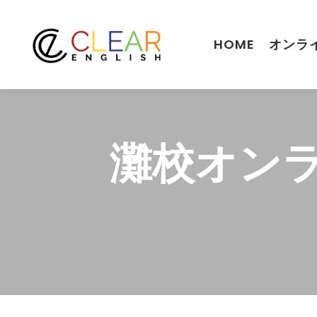
HOME
オンラ
灘校オン