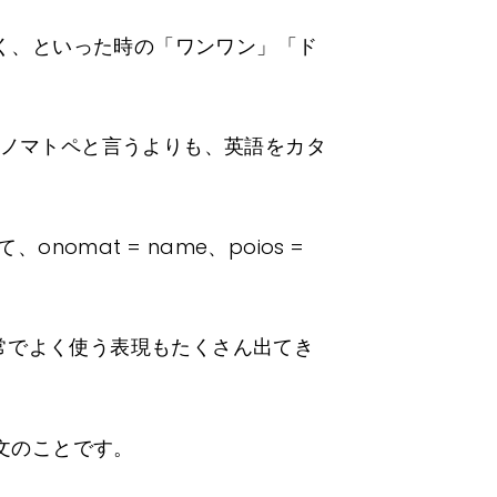
く、といった時の「ワンワン」「ド
るので、オノマトペと言うよりも、英語をカタ
omat = name、poios =
常でよく使う表現もたくさん出てき
文のことです。