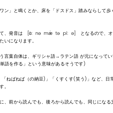
ワン」と鳴くとか、床を「ドスドス」踏みならして歩
いて、発音は [ɑ̀: nə mæ̀ tə pí: ə] とな
たいになります。
いう言葉自体は、ギリシャ語→ラテン語 が元になっていて、on
→「単語を作る」という意味があるそうです)
」「ねばねば（の納豆)」「くすくす(笑う)」など、日
す。
に、前から読んでも、後ろから読んでも、同じになる