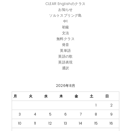
CLEAR Englishのクラス
お知らせ
ソルトスプリング島
中1
初級
文法
無料クラス
発音
英単語
英語の歌
英語表現
通訳
2026年8月
月
火
水
木
金
土
日
1
2
3
4
5
6
7
8
9
10
11
12
13
14
15
16