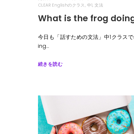
CLEAR Englishのクラス
,
中1
,
文法
What is the frog doin
今日も「話すための文法」中1クラスで
ing…
続きを読む