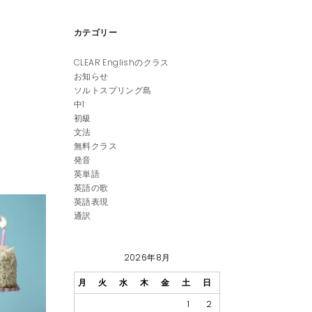
カテゴリー
CLEAR Englishのクラス
お知らせ
ソルトスプリング島
中1
初級
文法
無料クラス
発音
英単語
英語の歌
英語表現
通訳
2026年8月
月
火
水
木
金
土
日
1
2